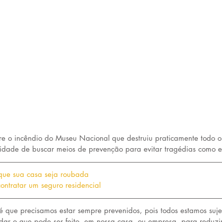
bre o incêndio do Museu Nacional que destruiu praticamente todo o
dade de buscar meios de prevenção para evitar tragédias como e
 que sua casa seja roubada
ontratar um seguro residencial
 que precisamos estar sempre prevenidos, pois todos estamos sujei
dar o que pode ser feito, em nossa casa, ou empresa, para reduzir,