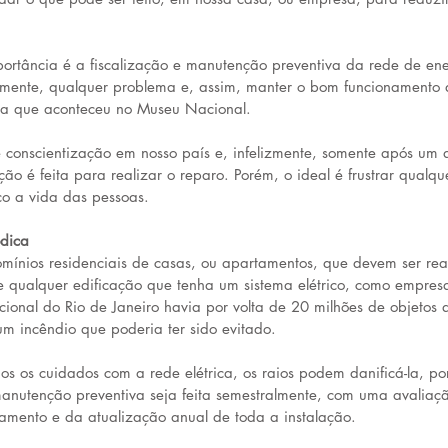
tância é a fiscalização e manutenção preventiva da rede de ener
amente, qualquer problema e, assim, manter o bom funcionamento 
ssa que aconteceu no Museu Nacional.
 conscientização em nosso país e, infelizmente, somente após um 
ão é feita para realizar o reparo. Porém, o ideal é frustrar qualque
co a vida das pessoas.
dica
ínios residenciais de casas, ou apartamentos, que devem ser rea
 qualquer edificação que tenha um sistema elétrico, como empresa
ional do Rio de Janeiro havia por volta de 20 milhões de objetos 
um incêndio que poderia ter sido evitado.
 os cuidados com a rede elétrica, os raios podem danificá-la, por
nutenção preventiva seja feita semestralmente, com uma avaliaçã
amento e da atualização anual de toda a instalação.