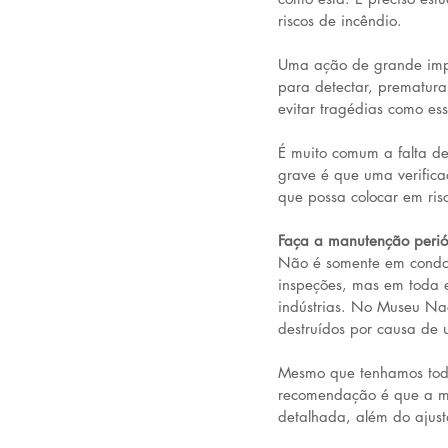
riscos de incêndio.
Uma ação de grande impor
para detectar, prematur
evitar tragédias como e
É muito comum a falta de
grave é que uma verificaç
que possa colocar em ris
Faça a manutenção perió
Não é somente em condom
inspeções, mas em toda e
indústrias. No Museu Nac
destruídos por causa de 
Mesmo que tenhamos todos
recomendação é que a ma
detalhada, além do ajust