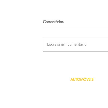
Comentários
Escreva um comentário
16 dicas de segurança para
proteger sua casa
AUTOMÓVEIS
Seguro de Carro
Seguro de Moto
Seguro Uber
Seguro de Carro Antigo
Consórcio de Veículo
Financiamento de Veículo