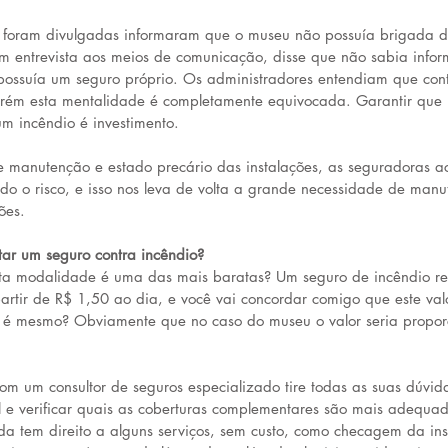
ue foram divulgadas informaram que o museu não possuía brigada d
 em entrevista aos meios de comunicação, disse que não sabia info
possuía um seguro próprio. Os administradores entendiam que con
porém esta mentalidade é completamente equivocada. Garantir que
m incêndio é investimento.
de manutenção e estado precário das instalações, as seguradoras 
do o risco, e isso nos leva de volta a grande necessidade de manu
ões.
tar um seguro contra incêndio?
ta modalidade é uma das mais baratas? Um seguro de incêndio res
artir de R$ 1,50 ao dia, e você vai concordar comigo que este va
 é mesmo? Obviamente que no caso do museu o valor seria propor
 um consultor de seguros especializado tire todas as suas dúvid
al e verificar quais as coberturas complementares são mais adequad
da tem direito a alguns serviços, sem custo, como checagem da inst