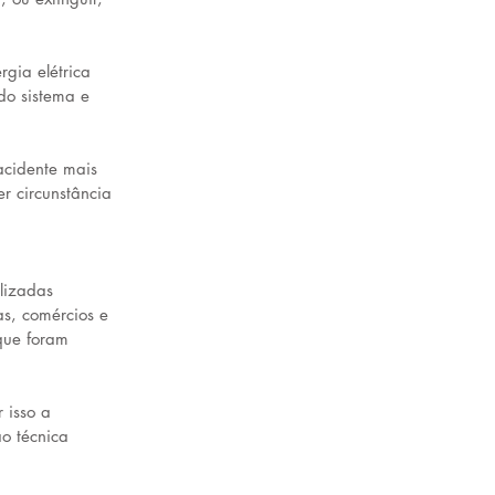
gia elétrica 
do sistema e 
acidente mais 
r circunstância 
lizadas 
s, comércios e 
que foram 
 isso a 
o técnica 