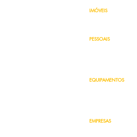
IMÓVEIS
Seguro Residencial
Seguro de Condomínio
Consórcio Residencial
PESSOAIS
Seguro de Vida
Seguro de Acidentes Pessoa
Seguro Viagem
Seguro Profissional
Plano de Saúde Pet
EQUIPAMENTOS
Seguro de Câmera
Seguro de Celular
Seguro de Máquinas e
Equipamentos
Seguro de Notebook
EMPRESAS
Seguro Empresarial
Seguro de Vida Empresaria