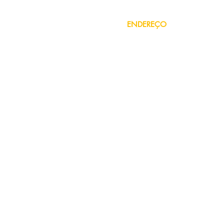
Sul América
Tokio Marine
ENDEREÇO
Rua Marau, 2214
Imbé - RS
WhatsApp (48) 9.8859-5722
atendimento@cobraseguros.com.b
is
l