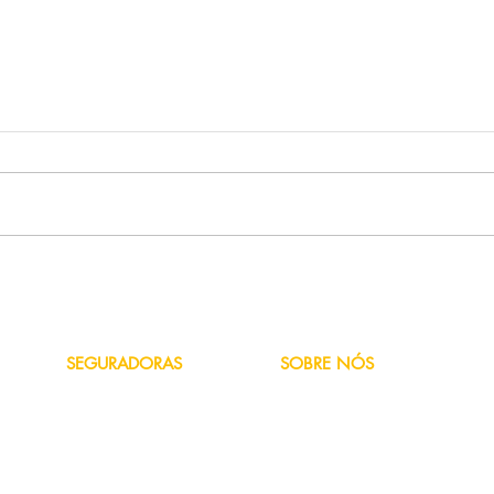
Como evitar os 10 acidentes
domésticos mais comuns
SEGURADORAS
SOBRE NÓS
Azul
Quem Somos
Bradesco
Fale Conosco
HDI
Política de Privacidade
Liberty
Porto Seguro
Suhai