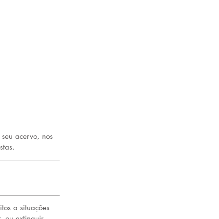
 seu acervo, nos 
stas.
tos a situações 
 ou extinguir, 