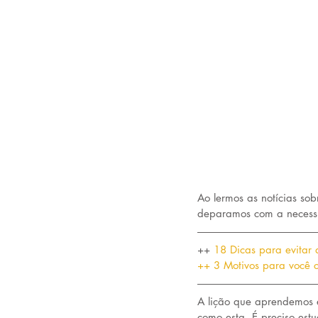
Ao lermos as notícias so
deparamos com a necessi
++ 
18 Dicas para evitar
++ 3 Motivos para você c
A lição que aprendemos é
como esta. É preciso estu