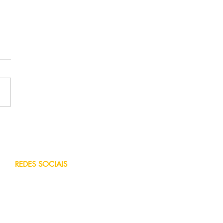
REDES SOCIAIS
Facebook
Blog
Instagram
You Tube