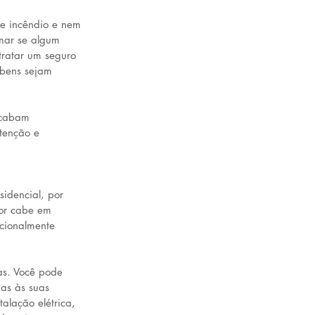
e incêndio e nem 
rmar se algum 
tratar um seguro 
 bens sejam 
acabam 
tenção e 
idencial, por 
lor cabe em 
cionalmente 
as. Você pode 
as às suas 
alação elétrica, 