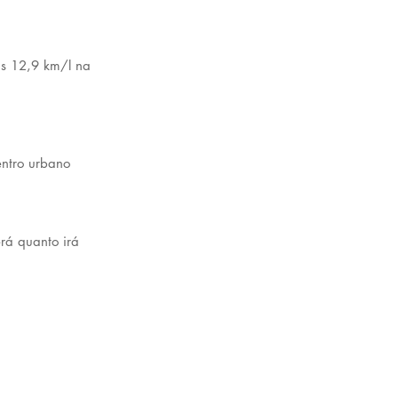
as 12,9 km/l na 
entro urbano 
rá quanto irá 