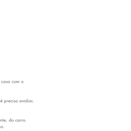
r casa com o 
 preciso avaliar, 
te, do carro. 
no.