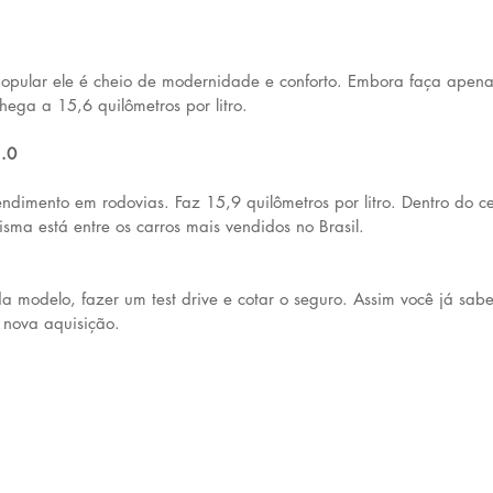
popular ele é cheio de modernidade e conforto. Embora faça apen
hega a 15,6 quilômetros por litro.
1.0
endimento em rodovias. Faz 15,9 quilômetros por litro. Dentro do c
sma está entre os carros mais vendidos no Brasil.
a modelo, fazer um test drive e cotar o seguro. Assim você já sabe
 nova aquisição.