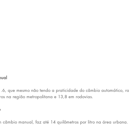
nual
.6, que mesmo não tendo a praticidade do câmbio automático, r
tros na região metropolitana e 13,8 em rodovias.
e
câmbio manual, faz até 14 quilômetros por litro na área urbana.