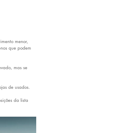
imento menor, 
uenos que podem 
levado, mas se 
ojas de usados.
ições da lista 