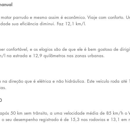
manual
 motor parrudo e mesmo assim é econômico. Viaje com conforto. Um
dade sua eficiência diminui. Faz 12,1 km/l.
r confortável, e os elogios são de que ele é bem gostoso de dirigi
m/l na estrada e 12,9 quilômetros nas zonas urbanas.
 na direção que é elétrica e não hidráulica. Este veículo roda até
ias.
0
após 50 km sem trânsito, a uma velocidade média de 85 km/h o 
m o seu desempenho registrado é de 15,3 nas rodovias e 13,1 em r