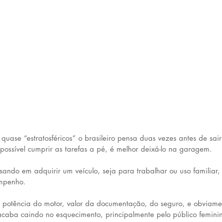
quase “estratosféricos” o brasileiro pensa duas vezes antes de sai
possível cumprir as tarefas a pé, é melhor deixá-lo na garagem.
ndo em adquirir um veículo, seja para trabalhar ou uso familiar, é
empenho.
potência do motor, valor da documentação, do seguro, e obviamen
acaba caindo no esquecimento, principalmente pelo público femini