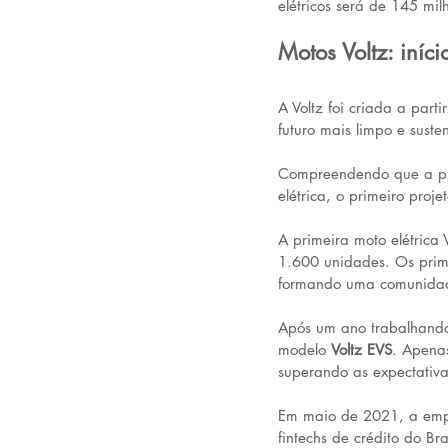
elétricos será de 145 mi
Motos Voltz: iníc
A Voltz foi criada a par
futuro mais limpo e susten
Compreendendo que a pró
elétrica, o primeiro projet
A primeira moto elétric
1.600 unidades. Os prim
formando uma comunidad
Após um ano trabalhando 
modelo 
Voltz EVS
. Apena
superando as expectativ
Em maio de 2021, a empr
fintechs de crédito do Bras