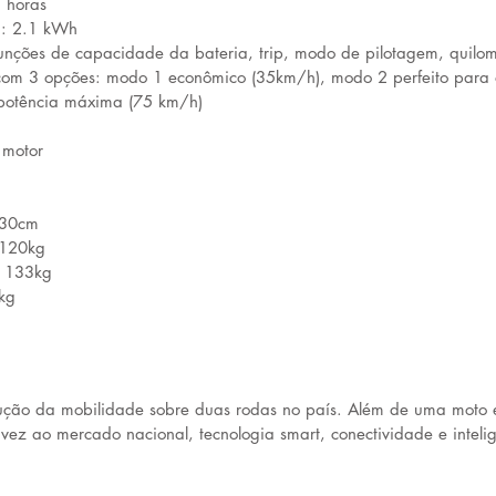
 horas
a: 2.1 kWh
 funções de capacidade da bateria, trip, modo de pilotagem, quil
m 3 opções: modo 1 econômico (35km/h), modo 2 perfeito para o
potência máxima (75 km/h)
 motor
130cm
 120kg 
: 133kg 
kg
 
ução da mobilidade sobre duas rodas no país. Além de uma moto e
 vez ao mercado nacional, tecnologia smart, conectividade e inteligê