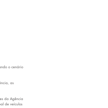
ando o cenário 
ência, as 
ões da Agência 
al de veículos 