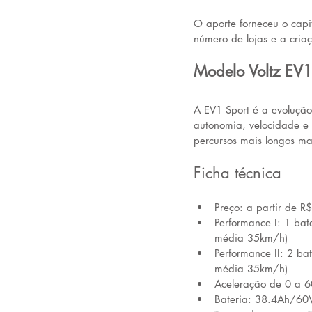
O aporte forneceu o capi
número de lojas e a cria
Modelo Voltz EV1
A EV1 Sport é a evolução
autonomia, velocidade e t
percursos mais longos ma
Ficha técnica
Preço: a partir de 
Performance I: 1 ba
média 35km/h) 
Performance II: 2 b
média 35km/h) 
Aceleração de 0 a 
Bateria: 38.4Ah/60V