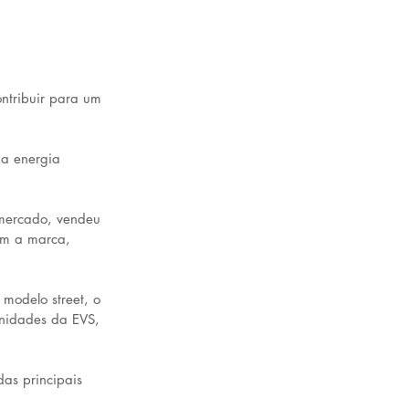
ntribuir para um 
a energia 
 mercado, vendeu 
om a marca, 
modelo street, o 
nidades da EVS, 
as principais 