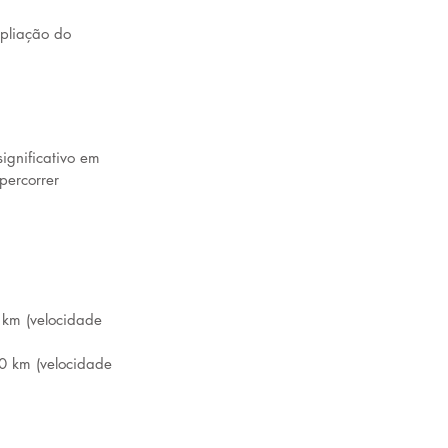
pliação do 
ignificativo em 
percorrer 
km (velocidade 
0 km (velocidade 