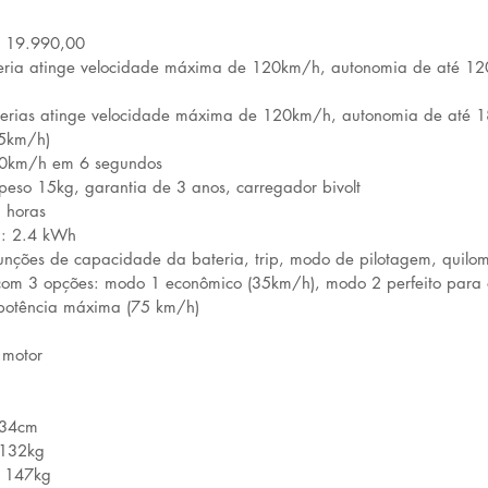
R$ 19.990,00
teria atinge velocidade máxima de 120km/h, autonomia de até 12
aterias atinge velocidade máxima de 120km/h, autonomia de até 
5km/h) 
60km/h em 6 segundos
peso 15kg, garantia de 3 anos, carregador bivolt
 horas
a: 2.4 kWh
 funções de capacidade da bateria, trip, modo de pilotagem, quil
m 3 opções: modo 1 econômico (35km/h), modo 2 perfeito para o
potência máxima (75 km/h)
 motor
134cm
 132kg 
: 147kg 