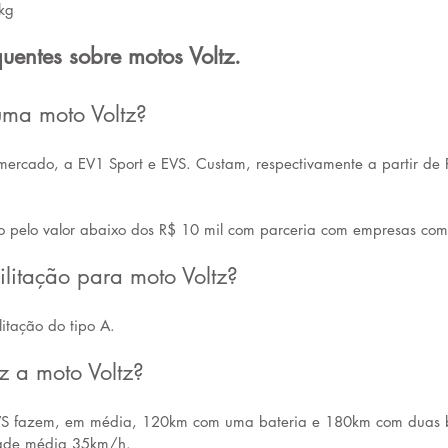
kg
uentes sobre motos Voltz.
uma moto Voltz?
mercado, a EV1 Sport e EVS. Custam, respectivamente a partir de
to pelo valor abaixo dos R$ 10 mil com parceria com empresas com
ilitação para moto Voltz?
litação do tipo A.
z a moto Voltz?
VS fazem, em média, 120km com uma bateria e 180km com duas b
dade média 35km/h.