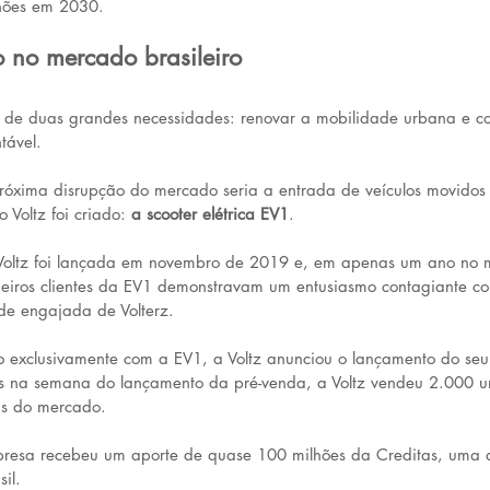
lhões em 2030. 
io no mercado brasileiro
tir de duas grandes necessidades: renovar a mobilidade urbana e co
tável. 
xima disrupção do mercado seria a entrada de veículos movidos 
o Voltz foi criado: 
a scooter elétrica EV1
. 
a Voltz foi lançada em novembro de 2019 e, em apenas um ano no
eiros clientes da EV1 demonstravam um entusiasmo contagiante c
e engajada de Volterz.
exclusivamente com a EV1, a Voltz anunciou o lançamento do seu 
s na semana do lançamento da pré-venda, a Voltz vendeu 2.000 u
as do mercado.
esa recebeu um aporte de quase 100 milhões da Creditas, uma d
il. 