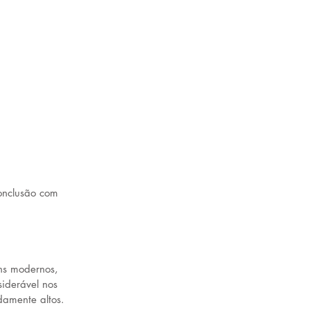
onclusão com 
ens modernos, 
iderável nos 
damente altos.