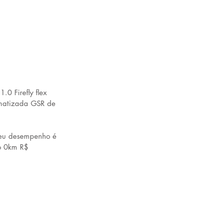
0 Firefly flex 
omatizada GSR de 
Seu desempenho é 
o 0km R$ 