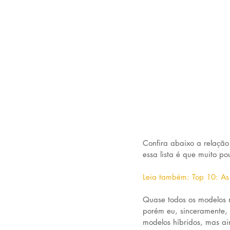
Confira abaixo a relação
essa lista é que muito po
Leia também: Top 10: As 
Quase todos os modelos na
porém eu, sinceramente, 
modelos híbridos, mas ai