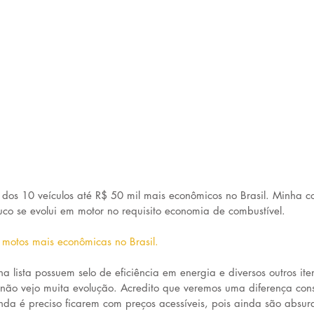
 dos 10 veículos até R$ 50 mil mais econômicos no Brasil. Minha c
uco se evolui em motor no requisito economia de combustível.
motos mais econômicas no Brasil.
 lista possuem selo de eficiência em energia e diversos outros it
não vejo muita evolução. Acredito que veremos uma diferença cons
nda é preciso ficarem com preços acessíveis, pois ainda são absur