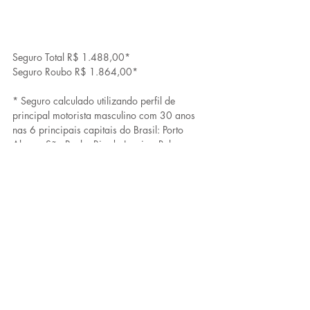
Seguro Total R$ 1.488,00*
Seguro Roubo R$ 1.864,00*
* Seguro calculado utilizando perfil de 
principal motorista masculino com 30 anos 
nas 6 principais capitais do Brasil: Porto 
Alegre, São Paulo, Rio de Janeiro, Belo 
Horizonte, Salvador e Ceará. Para saber 
mais, confira todos os detalhes no final desse 
artigo.
COMO FOI CALCULADO O PREÇO DE 
SEGURO
Para chegar nos preços médio de seguro de 
cada carro levei em consideração o perfil de 
principal motorista homem (o custo 
geralmente é maior do que mulher), com 30 