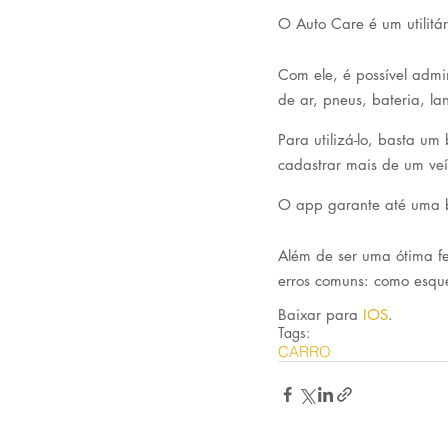
O Auto Care é um utilitá
Com ele, é possível admin
de ar, pneus, bateria, la
Para utilizá-lo, basta um
cadastrar mais de um veí
O app garante até uma bo
Além de ser uma ótima f
erros comuns: como esque
Baixar para 
IOS
.
Tags:
CARRO