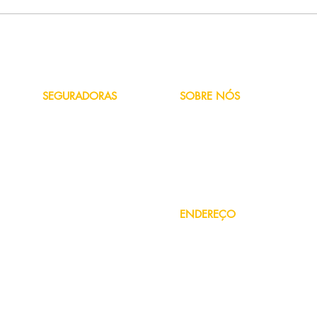
7 Dicas antes de contratar um
seguro
SEGURADORAS
SOBRE NÓS
Azul
Quem Somos
Bradesco
Fale Conosco
HDI
Política de Privacidade
Liberty
Porto Seguro
Suhai
Sul América
Tokio Marine
ENDEREÇO
Rua Marau, 2214
Imbé - RS
WhatsApp (48) 9.8859-5722
atendimento@cobraseguros.com.b
is