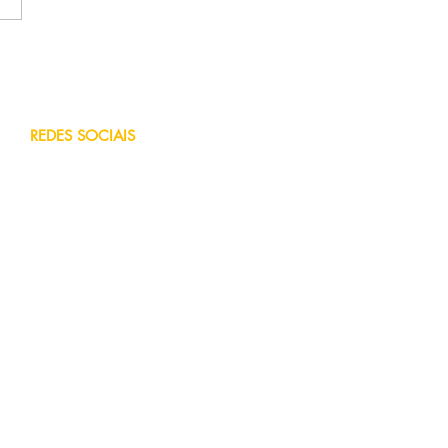
REDES SOCIAIS
Facebook
Blog
Instagram
You Tube
r