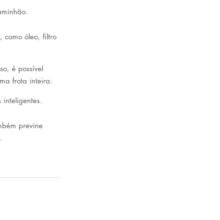
aminhão. 
como óleo, filtro 
o, é possível 
a frota inteira. 
inteligentes.
mbém previne 
.