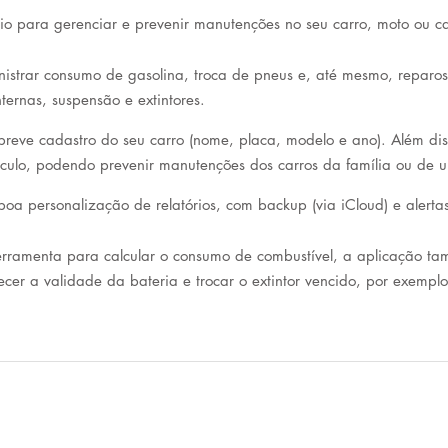
rio para gerenciar e prevenir manutenções no seu carro, moto ou c
istrar consumo de gasolina, troca de pneus e, até mesmo, reparos, 
nternas, suspensão e extintores.
 breve cadastro do seu carro (nome, placa, modelo e ano). Além diss
culo, podendo prevenir manutenções dos carros da família ou de um
a personalização de relatórios, com backup (via iCloud) e alertas 
erramenta para calcular o consumo de combustível, a aplicação ta
cer a validade da bateria e trocar o extintor vencido, por exemplo