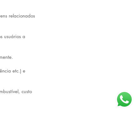
tens relacionados 
s usuários a 
mente. 
ncia etc.) e 
bustível, custo 