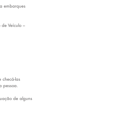
ra embarques 
 de Veículo – 
 checá-las 
da pessoa.
tuação de alguns 