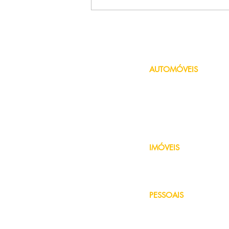
Seguro auto para jovens:
como pagar menos?
AUTOMÓVEIS
Seguro de Carro
Seguro de Moto
Seguro Uber
Seguro de Carro Antigo
Consórcio de Veículo
Financiamento de Veículo
IMÓVEIS
Seguro Residencial
Seguro de Condomínio
Consórcio Residencial
PESSOAIS
Seguro de Vida
Seguro de Acidentes Pessoa
Seguro Viagem