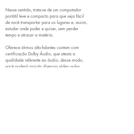
Nesse sentido, trata-se de um 
computador 
portátil leve e compacto
 para que seja fácil 
de você transportar para os lugares e, assim, 
estudar onde puder e quiser, sem perder 
tempo e atrasar a matéria.
Oferece ótimos
 alto-falantes contam com 
certificação Dolby Áudio, 
que atesta a 
qualidade referente ao áudio, desse modo, 
você poderá assistir diversas vídeo aulas, 
gravar trabalhos e conversas com seus 
colegas.
Prós:
 HD com grande memória.
Contras:
 Bateria com pouca duração.
Melhores marcas de 
notebook para estudar
Como já mencionado, um notebook usado 