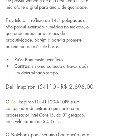
Ele possui webcam de alta definição (HD) e 
microfone digital para áudio de qualidade.
Traz tela anti reflexo de 14,1 polegadas e 
não possui extensão numérica no teclado, o 
que pode impactar questões de 
produtividade, porém a bateria promete 
autonomia de até sete horas.
Prós:
 Bom custo-benefício.
Contras:
 sistema começa a travar após 
um determinado tempo.
Dell Inspiron i5-i110 - R$ 2.696,00
O 
Dell
Inspiron i15-i1100-A10PF é um 
computador de entrada que conta com 
processador Intel Core i5, da 3ª geração, 
com velocidade de 3,5 GHz.
O Notebook pode ser uma boa opção para 