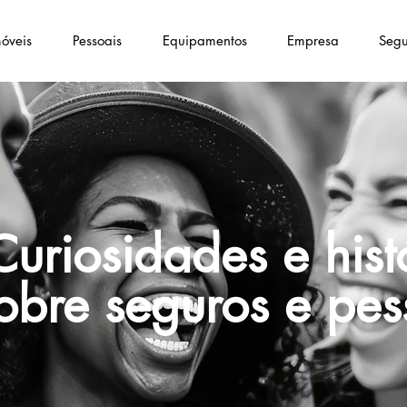
óveis
Pessoais
Equipamentos
Empresa
Segu
Curiosidades e hist
obre seguros e pes