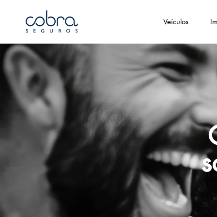
Veículos
Im
s