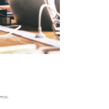
emos.