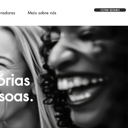
COTAR SEGURO
radoras
Mais sobre nós
órias
soas.