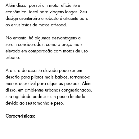
Além disso, possui um motor eficiente e 
econômico, ideal para viagens longas. Seu 
design aventureiro e robusto é atraente para 
os entusiastas de motos off-road. 
No entanto, há algumas desvantagens a 
serem consideradas, como o preço mais 
elevado em comparação com motos de uso 
urbano. 
A altura do assento elevada pode ser um 
desafio para pilotos mais baixos, tornando-a 
menos acessível para algumas pessoas. Além 
disso, em ambientes urbanos congestionados, 
sua agilidade pode ser um pouco limitada 
devido ao seu tamanho e peso.
Características:
Valor de mercado: R$ 26.100,00
Consumo: 28 km/l;