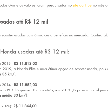
todos 0km e os valores foram pesquisados no 
site da Fipe
 no mês d
usadas até R$ 12 mil 
s scooter usadas com ótimo custo benefício no mercado. Confira a
 Honda usadas até R$ 12 mil:
o 2019): 
R$ 11.813,00
m 2019, a Honda Elite é uma ótima opção de scooter usada, pois o
a 35 km/l
.
o 2014): 
R$ 11.882,00
r a PCX há quase 10 anos atrás, em 2013. Já passou por algum
m média 30 km/l
.
o 2020): 
R$ 11.844,00