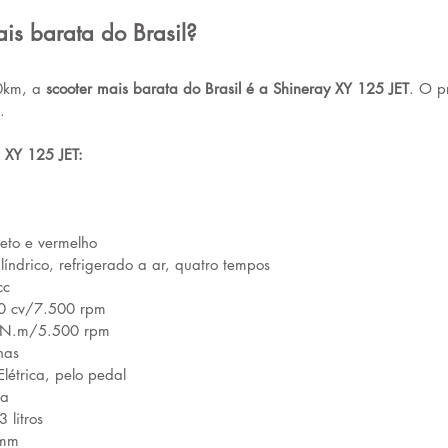
is barata do Brasil?
0km, a 
scooter mais barata do Brasil é a Shineray XY 125 JET
. O p
.
a XY 125 JET:
reto e vermelho
ndrico, refrigerado a ar, quatro tempos
cc
,0 cv/7.500 rpm
0 N.m/5.500 rpm
has
létrica, pelo pedal
na
 litros
 mm