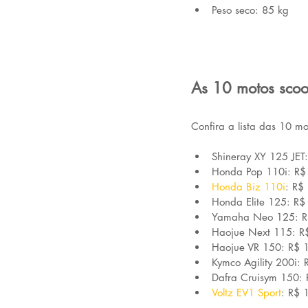
Peso seco: 85 kg
As 10 motos scoo
Confira a lista das 10 mo
Shineray XY 125 JET
Honda Pop 110i: R$
Honda Biz 110i
: R$
Honda Elite 125: R
Yamaha Neo 125: R
Haojue Next 115: R
Haojue VR 150: R$ 
Kymco Agility 200i:
Dafra Cruisym 150:
Voltz EV1 Sport
: R$ 