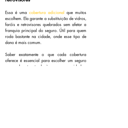
Essa é uma 
cobertura adicional
 que muitos 
escolhem. Ela garante a substituição de vidros, 
faróis e retrovisores quebrados sem afetar a 
franquia principal do seguro. Útil para quem 
roda bastante na cidade, onde esse tipo de 
dano é mais comum.
Saber exatamente o que cada cobertura 
oferece é essencial para escolher um seguro 
que realmente atenda às suas necessidades. 
Afinal, não adianta pagar por uma proteção 
que você não vai usar, ou pior, achar que está 
coberto para tudo e descobrir na hora H que 
não está.
Qual seguradora oferece a 
melhor assistência 24h?
Quando o assunto é 
assistência 24h
, cada 