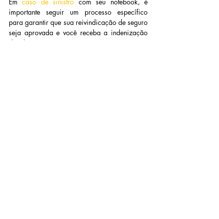
Em
caso de sinistro
com seu notebook, é 
importante seguir um processo específico 
para garantir que sua reivindicação de seguro 
seja aprovada e você receba a indenização 
devida. Aqui está um passo a passo 
detalhado:
1. Registro do Boletim de Ocorrência:
Se o sinistro envolver roubo, furto qualificado 
o primeiro passo é registrar um boletim de 
ocorrência na delegacia mais próxima. Esse 
documento é essencial para comprovar o 
incidente.
2. Contato com a Seguradora:
Entre em contato com a central de atendimento 
da sua seguradora assim que possível para 
comunicar o sinistro. Informe todos os detalhes 
relevantes e tenha em mãos o número da 
apólice e o boletim de ocorrência.