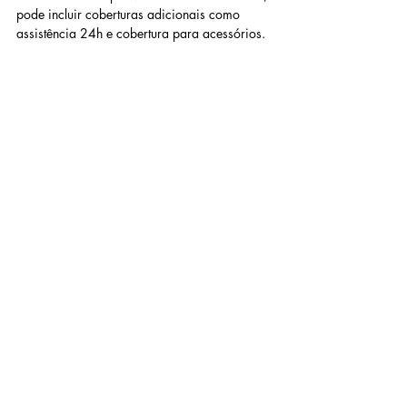
pode incluir coberturas adicionais como 
assistência 24h e cobertura para acessórios.
2. Cobertura roubo e furto
Esta cobertura é essencial para proteger sua 
moto contra dois dos riscos mais comuns: 
roubo e furto. Com esta cobertura, você 
estará protegido financeiramente caso sua 
moto seja roubada ou furtada, ajudando a 
minimizar o impacto financeiro da perda.
3. Cobertura roubo, furto e perda 
total por colisão
Além de proteger contra roubo e furto, esta 
cobertura também inclui a proteção contra a 
perda total por colisão. Isso significa que, se 
sua moto sofrer danos irreparáveis em um 
acidente, você será indenizado pelo valor 