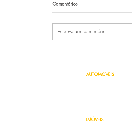
Comentários
Escreva um comentário
Quanto custa o seguro da
Honda CB Twister?
AUTOMÓVEIS
Seguro de Carro
Seguro de Moto
Seguro Uber
Seguro de Carro Antigo
Consórcio de Veículo
Financiamento de Veículo
IMÓVEIS
Seguro Residencial
Seguro de Condomínio