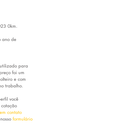
023 0km. 
o ano de 
utilizado para 
reço foi um 
lteiro e com 
o trabalho.
erfil você 
 cotação 
 em contato 
nosso 
formulário 