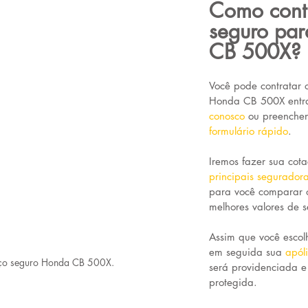
Como contr
seguro pa
CB 500X?
Você pode contratar 
Honda CB 500X entr
conosco
ou preenche
formulário rápido
.
Iremos fazer sua cot
principais segurador
para você comparar 
melhores valores de s
Assim que você escolh
em seguida sua 
apól
eço seguro Honda CB 500X.
será providenciada e
protegida. 