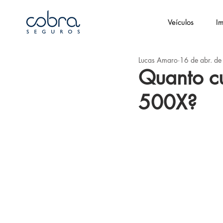
Veículos
Im
Lucas Amaro
16 de abr. d
Quanto c
500X?