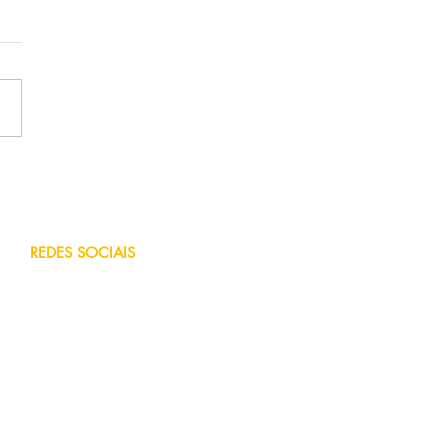
o custa o seguro da
a PCX?
REDES SOCIAIS
Facebook
Blog
Instagram
You Tube