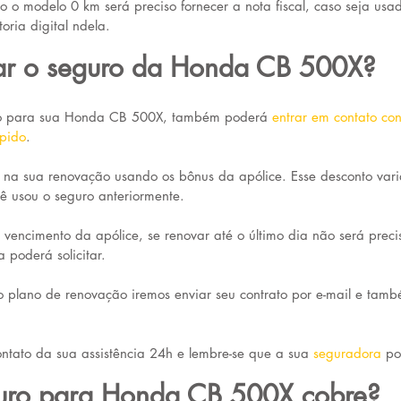
o o modelo 0 km será preciso fornecer a nota fiscal, caso seja us
toria digital ndela.
r o seguro da Honda CB 500X?
ro para sua Honda CB 500X, também poderá 
entrar em contato co
ápido
. 
 na sua renovação usando os bônus da apólice. Esse desconto var
 usou o seguro anteriormente.
vencimento da apólice, se renovar até o último dia não será precis
 poderá solicitar.
o plano de renovação iremos enviar seu contrato por e-mail e tamb
ontato da sua assistência 24h e lembre-se que a sua 
seguradora
po
uro para Honda CB 500X cobre?