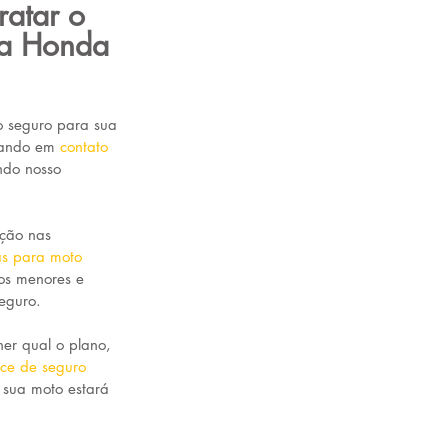
atar o 
ra Honda 
o seguro para sua 
ando em 
contato 
ndo nosso 
ação nas 
as para moto
os menores e 
eguro.
er qual o plano, 
ice de seguro
 sua moto estará 