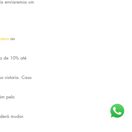
ada enviaremos um 
nosco
ou 
ia de 10% até 
o vistoria. Caso 
ém pelo 
derá mudar.