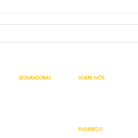
(2023) Seguro das 10 Big
Quant
Trails mais vendidas no Brasil
Hond
SEGURADORAS
SOBRE NÓS
Azul
Quem Somos
Bradesco
Fale Conosco
HDI
Política de Privacidade
Liberty
Porto Seguro
Suhai
Sul América
Tokio Marine
ENDEREÇO
Rua Marau, 2214