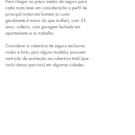
Para chegar no preço médio de seguro para 
cada moto levei em consideração o perfil de 
principal motorista homem (o custo 
geralmente é maior do que mulher), com 35 
anos, solteiro, com garagem fechada em 
apartamento e no trabalho.
Considerei a cobertura de seguro exclusiva 
roubo e furto, pois alguns modelos possuem 
restrição de aceitação na cobertura total (que 
incluí danos parciais) em algumas cidades, 
como São Paulo e Rio de Janeiro.
Usei na pesquisa as cinco capitais com o 
maior número de população, que são: São, 
Rio de Janeiro, Brasília, Salvador e Fortaleza. 
Calculei o preço de seguro considerando a 
região central de cada cidade, somei o valor 
total e fiz a divisão pelo mesmo número de 
capitais. Confira abaixo a tabela com o 
preço em cada uma delas: