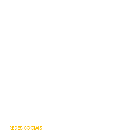
tor de seguros ou banco?
da a diferença
REDES SOCIAIS
Facebook