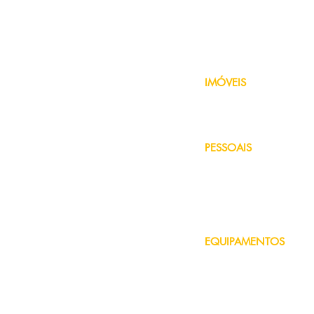
Seguro de Moto
Seguro Uber
Seguro de Carro Antigo
Consórcio de Veículo
Financiamento de Veículo
IMÓVEIS
Seguro Residencial
Seguro de Condomínio
Consórcio Residencial
PESSOAIS
Seguro de Vida
Seguro de Acidentes Pessoa
Seguro Viagem
Seguro Profissional
Plano de Saúde Pet
EQUIPAMENTOS
Seguro de Câmera
Seguro de Celular
Seguro de Máquinas e
Equipamentos
Seguro de Notebook