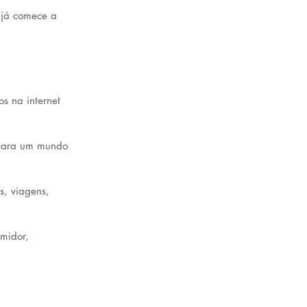
 já comece a 
s na internet 
 para um mundo 
s, viagens, 
midor, 