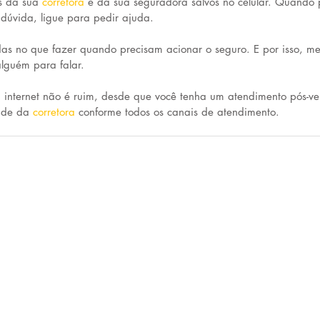
s da sua 
corretora
e da sua seguradora salvos no celular. Quando p
 dúvida, ligue para pedir ajuda.
das no que fazer quando precisam acionar o seguro. E por isso, 
 alguém para falar.
 internet não é ruim, desde que você tenha um atendimento pós-v
de da 
corretora
conforme todos os canais de atendimento.