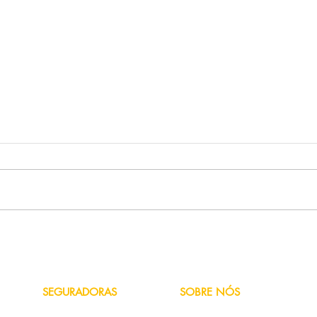
Como fazer um aviso de
Corre
sinistro?
Enten
SEGURADORAS
SOBRE NÓS
Azul
Quem Somos