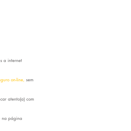
 a internet 
eguro on-line
, 
sem 
icar atento(a) com 
e na página