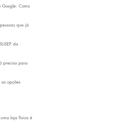
o Google. Como 
pessoas que já 
 SUSEP da 
ó precisa para 
e as opções 
 uma loja física é 