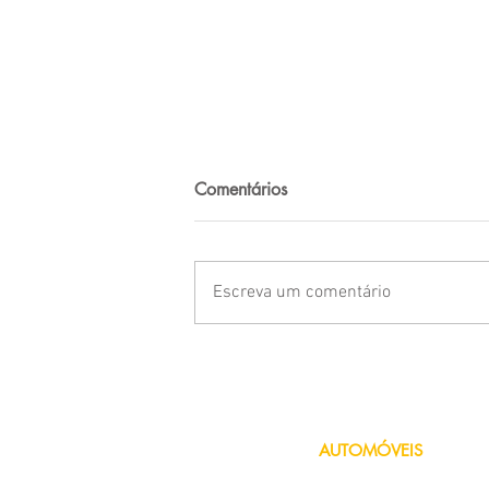
Comentários
Escreva um comentário
Franquia no seguro: como ela
funciona
AUTOMÓVEIS
Seguro de Carro