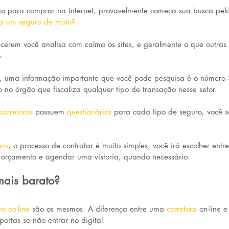
o para comprar na internet, provavelmente começa sua busca pel
ta um seguro de moto?
erem você analisa com calma os sites, e geralmente o que outras 
. 
o, uma informação importante que você pode pesquisa é o número
ro no órgão que fiscaliza qualquer tipo de transação nesse setor.
 corretoras
 possuem 
questionários
para cada tipo de seguro, você s
ora
, o processo de contratar é muito simples, você irá escolher entr
 orçamento e agendar uma vistoria, quando necessário.
mais barato?
o on-line
 são os mesmos. A diferença entre uma 
corretora
on-line e
portas se não entrar no digital.